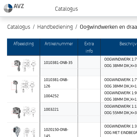
Catalogus
Catalogus
Handbediening
Oogwindwerken en draa
Afbeelding
Artikelnummer
Extra
Beschrijv
info
OOGWINDWERK 1:7
1010381-ONB-35
OOG 38MM DIK,X=
1010381-ONB-
OOGWINDWERK 1:7
126
OOG 38MM DIK,X=
OOGWINDWERK 1:9
1004252
OOG 38MM DIK,X=
OOGWINDWERK 1:1
1003221
OOG 55MM DIK,X=
OOGWINDWERK 1:3
1020150-ONB-
OOG MET EINDBEG
145