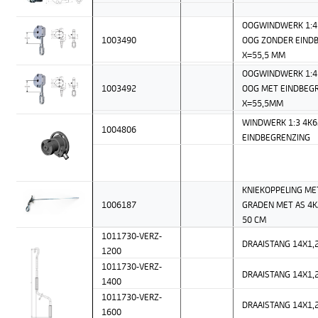
OOGWINDWERK 1:4
1003490
OOG ZONDER EIND
X=55,5 MM
OOGWINDWERK 1:4
1003492
OOG MET EINDBEG
X=55,5MM
WINDWERK 1:3 4K
1004806
EINDBEGRENZING
KNIEKOPPELING ME
1006187
GRADEN MET AS 4
50 CM
1011730-VERZ-
DRAAISTANG 14X1
1200
1011730-VERZ-
DRAAISTANG 14X1
1400
1011730-VERZ-
DRAAISTANG 14X1
1600