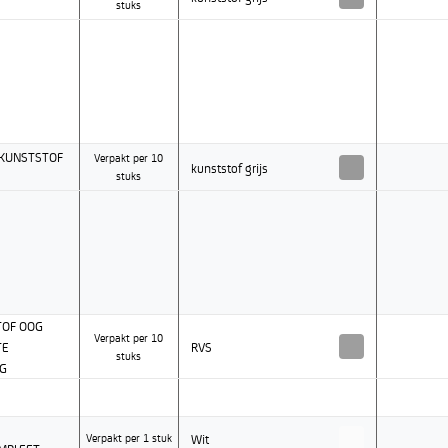
stuks
 KUNSTSTOF
Verpakt per 10
kunststof grijs
stuks
TOF OOG
Verpakt per 10
TE
RVS
stuks
NG
Wit
Verpakt per 1 stuk