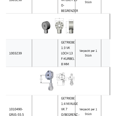
Stück
O-
BEGRENZER
GETRIEBE
1:3 VK
Verpackt per 1
1003239
LOCH 13
Stück
F-KURBEL
8 MM
GETRIEBE
1:4 M/AUGE
1010490-
VK 7
Verpackt per 1
GRIJS-55.5
O/BEGRENZ.-
Stück