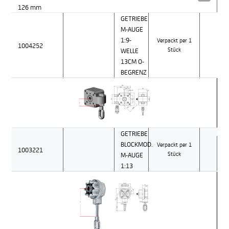
126 mm
GETRIEBE
M-AUGE
1:9-
Verpackt per 1
1004252
WELLE
Stück
13CM O-
BEGRENZ
GETRIEBE
BLOCKMOD.
Verpackt per 1
1003221
M-AUGE
Stück
1:13