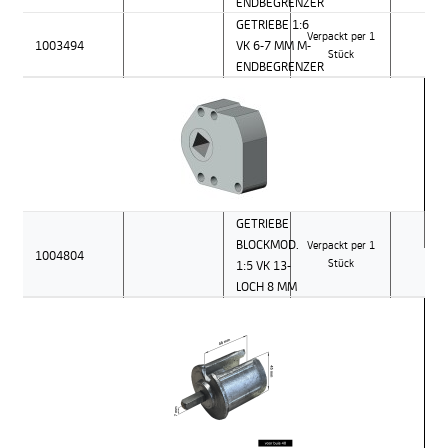
ENDBEGRENZER
GETRIEBE 1:6
Verpackt per 1
1003494
VK 6-7 MM M-
Stück
ENDBEGRENZER
GETRIEBE
BLOCKMOD.
Verpackt per 1
1004804
1:5 VK 13-
Stück
LOCH 8 MM