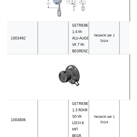
GETRIEBE
1:4 M-
Verpackt per 1
1003492
ALU-AUGE
Stück
VK 7 M-
BEGRENZ.
GETRIEBE
1:3 ROHR
50 VK
Verpackt per 1
1004806
LOCH 6
Stück
MIT
BEGR.