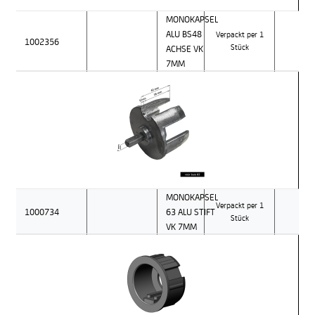
MONOKAPSEL
ALU BS48
Verpackt per 1
1002356
ACHSE VK
Stück
7MM
MONOKAPSEL
Verpackt per 1
1000734
63 ALU STIFT
Stück
VK 7MM