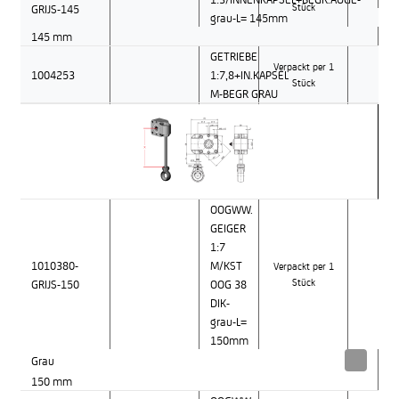
GRIJS-145
Stück
grau-L= 145mm
145 mm
GETRIEBE
Verpackt per 1
1004253
1:7,8+IN.KAPSEL
Stück
M-BEGR GRAU
OOGWW.
GEIGER
1:7
1010380-
M/KST
Verpackt per 1
GRIJS-150
OOG 38
Stück
DIK-
grau-L=
150mm
Grau
150 mm