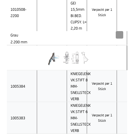
GEI
1010508-
15,5mm
Verpackt per 1
2200
BI.BED.
Stück
CLIPSY. L=
2,20 m
Grau
2.200 mm
KNIEGELENK
VK.STIFT 8
Verpackt per 1
1005384
MM-
Stück
SNELLSTECK
VERB
KNIEGELENK
VK.STIFT 6
Verpackt per 1
1005383
MM-
Stück
SNELLSTECK
VERB