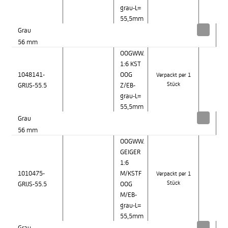
grau-L=
55,5mm
Grau
56 mm
OOGWW.
1:6 KST
1048141-
OOG
Verpackt per 1
GRIJS-55.5
Z/EB-
Stück
grau-L=
55,5mm
Grau
56 mm
OOGWW.
GEIGER
1:6
1010475-
M/KSTF
Verpackt per 1
GRIJS-55.5
OOG
Stück
M/EB-
grau-L=
55,5mm
Grau