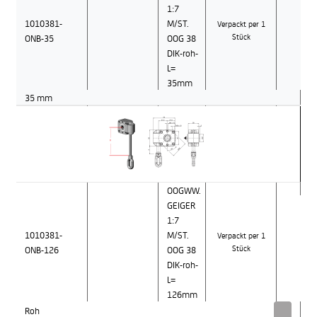
1:7
1010381-
M/ST.
Verpackt per 1
ONB-35
OOG 38
Stück
DIK-roh-
L=
35mm
35 mm
OOGWW.
GEIGER
1:7
1010381-
M/ST.
Verpackt per 1
ONB-126
OOG 38
Stück
DIK-roh-
L=
126mm
Roh