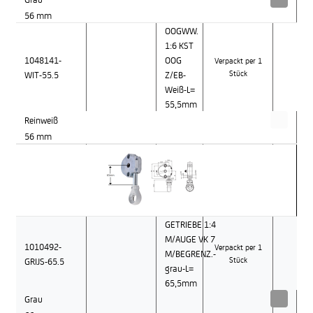
56 mm
OOGWW.
1:6 KST
1048141-
OOG
Verpackt per 1
WIT-55.5
Z/EB-
Stück
Weiß-L=
55,5mm
Reinweiß
56 mm
GETRIEBE 1:4
M/AUGE VK 7
1010492-
Verpackt per 1
M/BEGRENZ.-
GRIJS-65.5
Stück
grau-L=
65,5mm
Grau