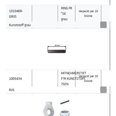
RING FR
1010469-
Verpackt per 10
”SE
GRIJS
Stücke
grau
Kunststoff grau
MITNEHMERSTIFT
Verpackt per 10
1005434
F?R KUNSTSTOFF
Stücke
?SEN
RVS