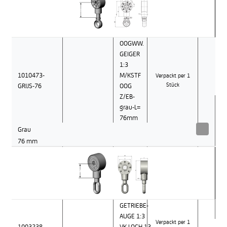
OOGWW.
GEIGER
1:3
1010473-
M/KSTF
Verpackt per 1
GRIJS-76
OOG
Stück
Z/EB-
grau-L=
76mm
Grau
76 mm
GETRIEBE-
AUGE 1:3
Verpackt per 1
1003238
VK LOCH 13