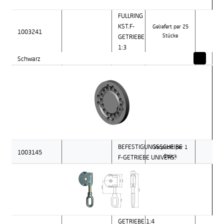
FULLRING
KST.F-
Geliefert per 25
1003241
GETRIEBE
Stücke
1:3
Schwarz
BEFESTIGUNGSSCHEIBE
Verpackt per 1
1003145
F-GETRIEBE UNIVERS.
Stück
GETRIEBE 1:4