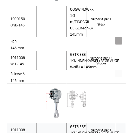
OOGWINDWRK
1:3
1020150-
Verpackt per 1
m/EINDBGR.
ONB-145
Stück
GEIGER-roh-L=
145mm
Roh
145 mm
GETRIEBE
1011008-
Verpackt per 15
1:3/INNENKAPSEL+BEGR.AUGE-
WIT-145
Stücke
Weiß-L= 145mm
Reinweiß
145 mm
GETRIEBE
1011008-
Verpackt per 1
1:3/INNENKAPSEL+BEGR.AUGE-