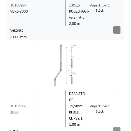
1010892-
13x1,5
Verpackt per 1
VERZ-2000
KOGELHAAK-
Stück
verzinkt-L=
2,00 m
Verzinkt
2.000 mm
DRAAISTG
GEI
1010508-
15,5mm
Verpackt per 1
1000
BI.BED.
Stück
CLIPSY. L=
1,00 m
Grau