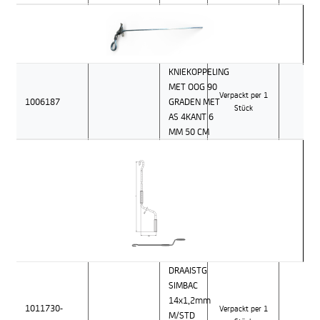
KNIEKOPPELING
MET OOG 90
Verpackt per 1
1006187
GRADEN MET
Stück
AS 4KANT 6
MM 50 CM
DRAAISTG
SIMBAC
14x1,2mm
1011730-
Verpackt per 1
M/STD