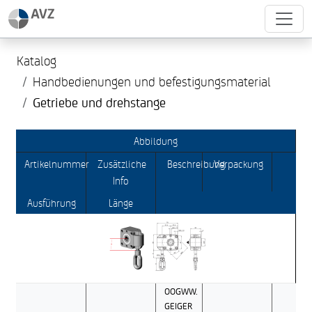
Katalog
Handbedienungen und befestigungsmaterial
Getriebe und drehstange
Abbildung
Artikelnummer
Zusätzliche
Beschreibung
Verpackung
Info
Ausführung
Länge
OOGWW.
GEIGER