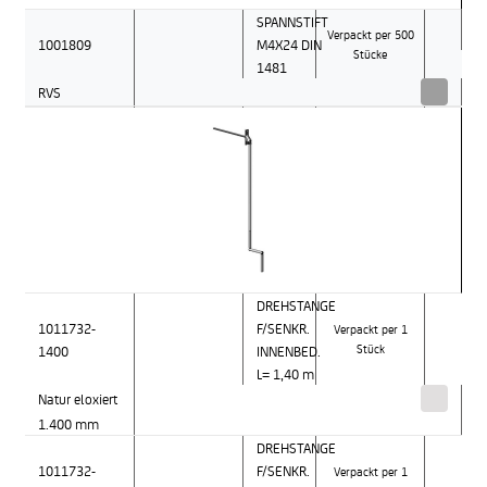
SPANNSTIFT
Verpackt per 500
1001809
M4X24 DIN
Stücke
1481
RVS
DREHSTANGE
1011732-
F/SENKR.
Verpackt per 1
1400
INNENBED.
Stück
L= 1,40 m
Natur eloxiert
1.400 mm
DREHSTANGE
1011732-
F/SENKR.
Verpackt per 1