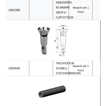
KNIEKOPP.M-
AS 6K6MM
Verpackt per 1
1005388
50CM V-
Stück
CLIPSYSTEEM
TRICHTER FUR
Verpackt per 1
1004048
SCHNELL-
Stück
STECKVERBINDUNG