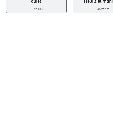
alliés
Treuils et mani
42 Articles
90 Articles