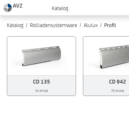
Katalog
Katalog
Rollladensystemware
Alulux
Profil
CD 135
CD 942
54 Artikel
76 Artikel