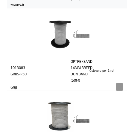
zwartwit
OPTREKBAND
1013083-
14MM BREED
Geleverd per 1 rol
GRIJS-R50
DUN BAND
(50M)
Grijs