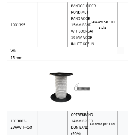
BANDGELEIDER
ROND MET
RAND VOOR
Geleverd per 100
1001395
15MM BAND
stuks
WIT BOORGAT
19 MM VOOR
IN HET KOZIJN
Wit
15 mm
OPTREKBAND
1013083-
14MM BREED
Geleverd per 1 rol
ZWAWIT-R50
DUN BAND
(50M)