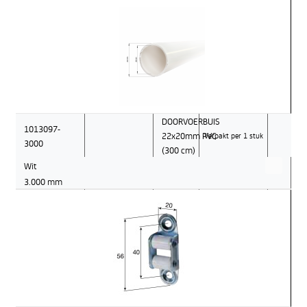
DOORVOERBUIS
1013097-
22x20mm PVC
Verpakt per 1 stuk
3000
(300 cm)
Wit
3.000 mm