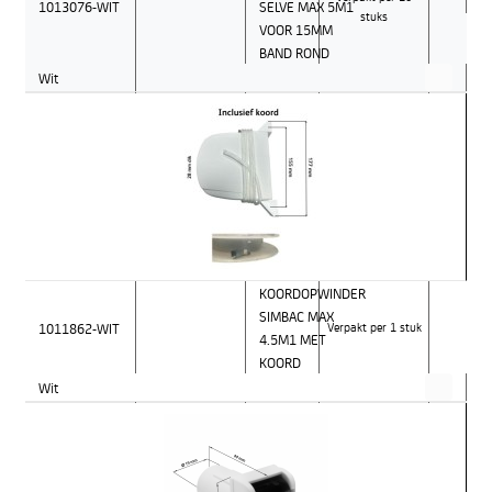
1013076-WIT
SELVE MAX 5M1
stuks
VOOR 15MM
BAND ROND
Wit
KOORDOPWINDER
SIMBAC MAX
1011862-WIT
Verpakt per 1 stuk
4.5M1 MET
KOORD
Wit