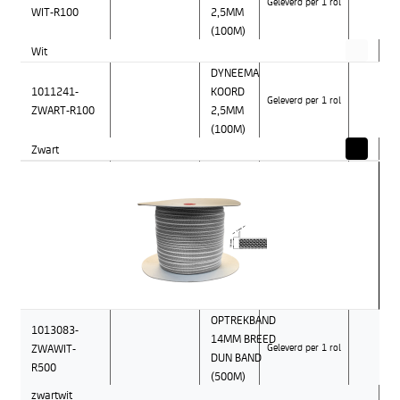
Geleverd per 1 rol
WIT-R100
2,5MM
(100M)
Wit
DYNEEMA
1011241-
KOORD
Geleverd per 1 rol
ZWART-R100
2,5MM
(100M)
Zwart
OPTREKBAND
1013083-
14MM BREED
ZWAWIT-
Geleverd per 1 rol
DUN BAND
R500
(500M)
zwartwit