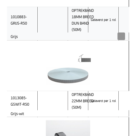
OPTREKBAND
1010883-
18MM BREED
Geleverd per 1 rol
GRIJS-R50
DUN BAND
(50M)
Grijs
OPTREKBAND
1013085-
22MM BREED
Geleverd per 1 rol
GSWIT-R50
(50M)
Grijs-wit