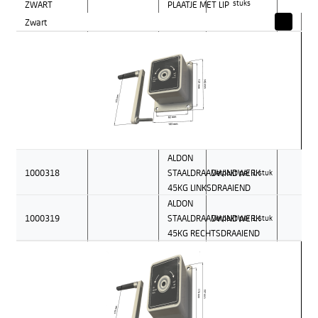
ZWART
PLAATJE MET LIP
stuks
Zwart
ALDON
1000318
STAALDRAADWINDWERK
Verpakt per 1 stuk
45KG LINKSDRAAIEND
ALDON
1000319
STAALDRAADWINDWERK
Verpakt per 1 stuk
45KG RECHTSDRAAIEND