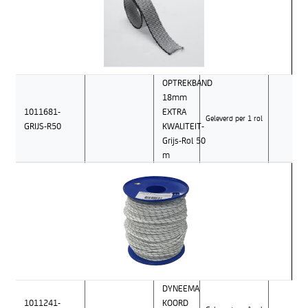
OPTREKBAND
18mm
1011681-
EXTRA
Geleverd per 1 rol
GRIJS-R50
KWALITEIT-
Grijs-Rol 50
m
DYNEEMA
1011241-
KOORD