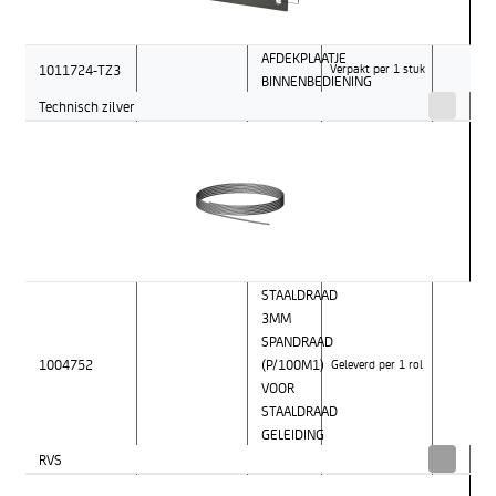
AFDEKPLAATJE
1011724-TZ3
Verpakt per 1 stuk
BINNENBEDIENING
Technisch zilver
STAALDRAAD
3MM
SPANDRAAD
1004752
(P/100M1)
Geleverd per 1 rol
VOOR
STAALDRAAD
GELEIDING
RVS