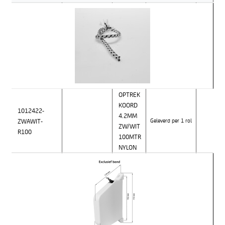
OPTREK
KOORD
1012422-
4.2MM
ZWAWIT-
Geleverd per 1 rol
ZW/WIT
R100
100MTR
NYLON