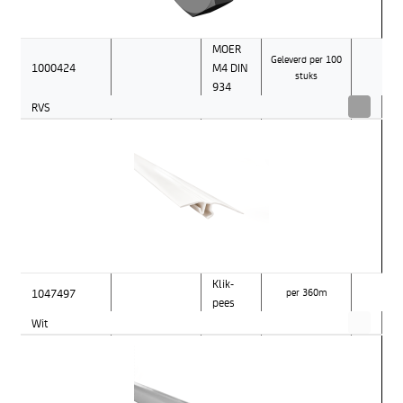
MOER
Geleverd per 100
1000424
M4 DIN
stuks
934
RVS
Klik-
1047497
per 360m
pees
Wit