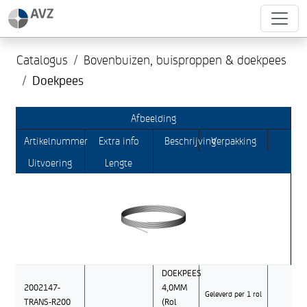
Catalogus
Bovenbuizen, buisproppen & doekpees
Doekpees
Afbeelding
Artikelnummer
Extra info
Beschrijving
Verpakking
Uitvoering
Lengte
DOEKPEES
2002147-
4,0MM
Geleverd per 1 rol
TRANS-R200
(Rol