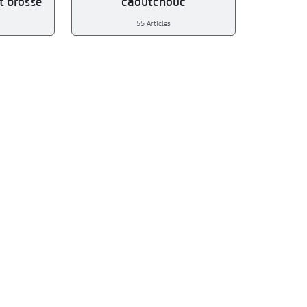
t brosse
caoutchouc
55 Articles