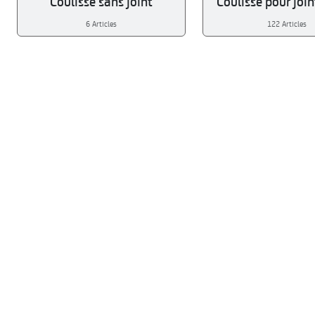
Coulisse sans joint
Coulisse pour join
6 Articles
122 Articles