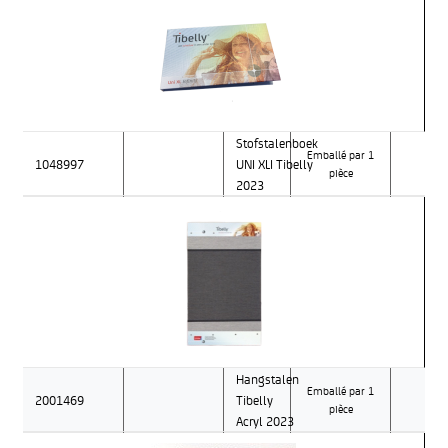
Stofstalenboek
Emballé par 1
1048997
UNI XLI Tibelly
pièce
2023
Hangstalen
Emballé par 1
2001469
Tibelly
pièce
Acryl 2023