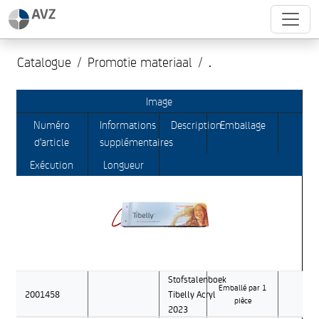
Catalogue
Promotie materiaal
.
Image
Numéro
Informations
Description
Emballage
d'article
supplémentaires
Exécution
Longueur
Stofstalenboek
Emballé par 1
2001458
Tibelly Acryl
pièce
2023