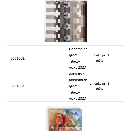
Hangstalen
groot
Emballé par 1
2001661
Tibelly
pièce
Acryl 2023
Aanvulset
hangstalen
Emballé par 1
2001664
groot
pièce
Tibelly
Acryl 2023