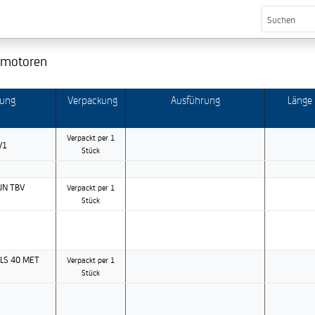
 motoren
bung
Verpackung
Ausführung
Länge
Verpackt per 1
V1
Stück
N TBV
Verpackt per 1
Stück
LS 40 MET
Verpackt per 1
Stück